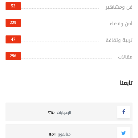
52
فن ومشاهير
229
أمن وقضاء
47
تربية وثقافة
296
مقالات
تابعنا
الإعجابات
٢٦٤٠
متابعون
١٤٥٦