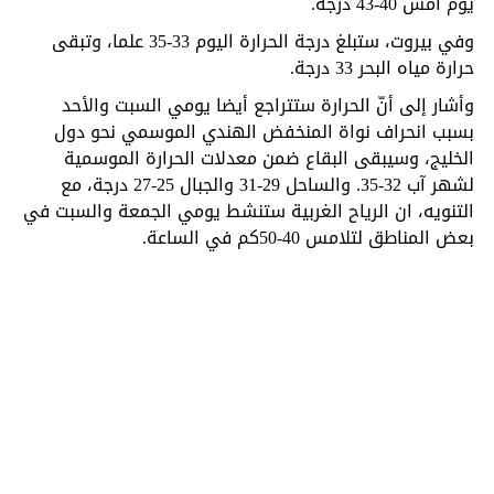
يوم امس 40-43 درجة.
وفي بيروت، ستبلغ درجة الحرارة اليوم 33-35 علما، وتبقى
حرارة مياه البحر 33 درجة.
وأشار إلى أنّ الحرارة ستتراجع أيضا يومي السبت والأحد
بسبب انحراف نواة المنخفض الهندي الموسمي نحو دول
الخليج، وسيبقى البقاع ضمن معدلات الحرارة الموسمية
لشهر آب 32-35. والساحل 29-31 والجبال 25-27 درجة، مع
التنويه، ان الرياح الغربية ستنشط يومي الجمعة والسبت في
بعض المناطق لتلامس 40-50كم في الساعة.