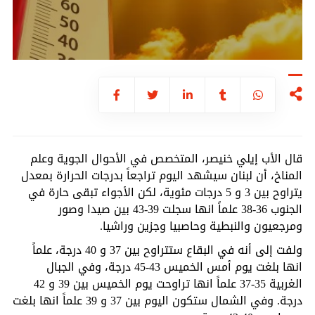
قال الأب إيلي خنيصر، المتخصص في الأحوال الجوية وعلم
المناخ، أن لبنان سيشهد اليوم تراجعاً بدرجات الحرارة بمعدل
يتراوح بين 3 و 5 درجات مئوية، لكن الأجواء تبقى حارة في
الجنوب 36-38 علماً انها سجلت 39-43 بين صيدا وصور
ومرجعيون والنبطية وحاصبيا وجزين وراشيا.
ولفت إلى أنه في البقاع ستتراوح بين 37 و 40 درجة، علماً
انها بلغت يوم أمس الخميس 43-45 درجة، وفي الجبال
الغربية 35-37 علماً انها تراوحت يوم الخميس بين 39 و 42
درجة. وفي الشمال ستكون اليوم بين 37 و 39 علماً انها بلغت