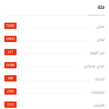
فئة
73281
عاجل
19833
لبنان
117
سر اليوم
11182
عربي ودولي
180
بلديات
2785
متفرقات
1515
اقتصاد