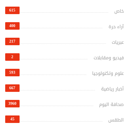
615
خاص
400
آراء حرة
217
عبريات
2
فيديو ومقابلات
593
علوم وتكنولوجيا
667
أخبار رياضية
3960
صحافة اليوم
45
الطقس