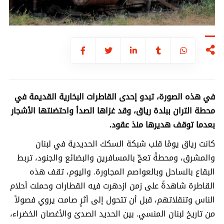
في هذه الصورة، تبدو إحدى القاطرات البخارية القديمة في
محطة التران ببلدة رياق، وقد غزاها الصدأ واحتضنتها الأشجار
بعدما توقف هديرها منذ عقود.
كانت رياق يومًا قلب شبكة السكك الحديدية في لبنان
والمشرق، ومحطةً تعجّ بالمسافرين والبضائع والجنود، تربط
البقاع بالساحل وبالعواصم المجاورة. واليوم، تقف هذه
القاطرة شاهدةً على زمن ازدهرت فيه القطارات وحملت أحلام
الناس وتنقلاتهم، قبل أن تتحول إلى أثرٍ صامت يروي فصولاً
من تاريخ لبنان المنسي. بين الحديد الصدئ والأغصان الخضراء،