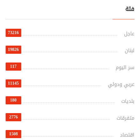
فئة
73216
عاجل
19826
لبنان
117
سر اليوم
11145
عربي ودولي
180
بلديات
2776
متفرقات
1508
اقتصاد