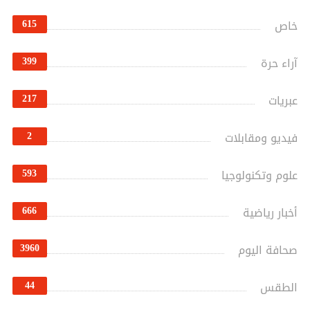
615
خاص
399
آراء حرة
217
عبريات
2
فيديو ومقابلات
593
علوم وتكنولوجيا
666
أخبار رياضية
3960
صحافة اليوم
44
الطقس