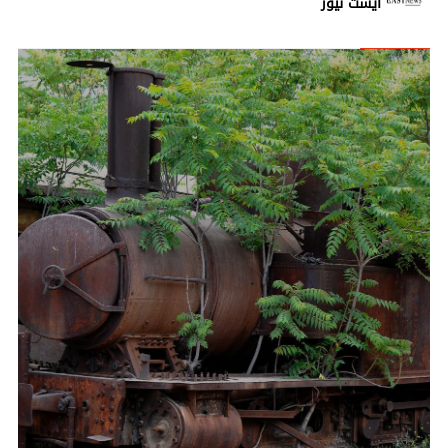
ايست نيوز