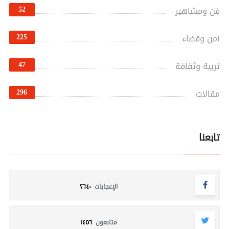
52
فن ومشاهير
225
أمن وقضاء
47
تربية وثقافة
296
مقالات
تابعنا
الإعجابات
٢٦٤٠
متابعون
١٤٥٦