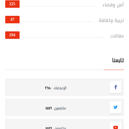
225
أمن وقضاء
47
تربية وثقافة
294
مقالات
تابعنا
الإعجابات
٢٦٤٠
متابعون
١٤٥٦
متابعون
١٤٥٦