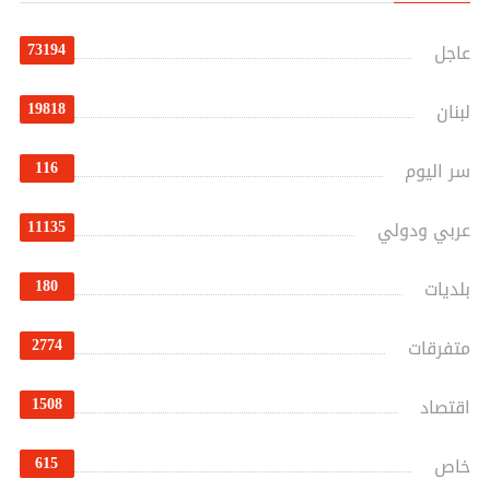
73194
عاجل
19818
لبنان
116
سر اليوم
11135
عربي ودولي
180
بلديات
2774
متفرقات
1508
اقتصاد
615
خاص