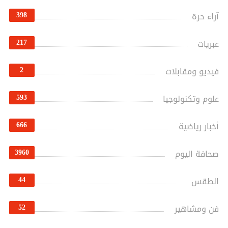
398
آراء حرة
217
عبريات
2
فيديو ومقابلات
593
علوم وتكنولوجيا
666
أخبار رياضية
3960
صحافة اليوم
44
الطقس
52
فن ومشاهير