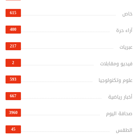
615
خاص
400
آراء حرة
217
عبريات
2
فيديو ومقابلات
593
علوم وتكنولوجيا
667
أخبار رياضية
3960
صحافة اليوم
45
الطقس