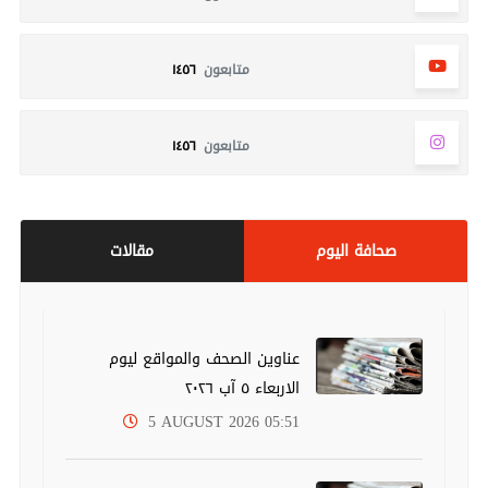
متابعون
١٤٥٦
متابعون
١٤٥٦
صحافة اليوم
مقالات
عناوين الصحف والمواقع ليوم
الاربعاء ٥ آب ٢٠٢٦
5 AUGUST 2026 05:51