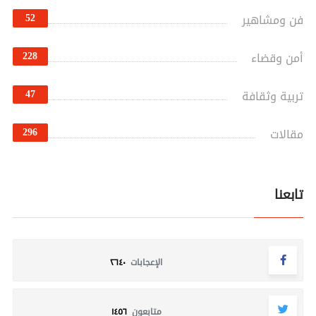
52
فن ومشاهير
228
أمن وقضاء
47
تربية وثقافة
296
مقالات
تابعنا
الإعجابات
٢٦٤٠
متابعون
١٤٥٦