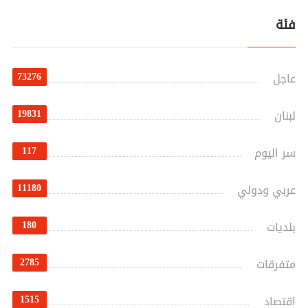
فئة
73276
عاجل
19831
لبنان
117
سر اليوم
11180
عربي ودولي
180
بلديات
2785
متفرقات
1515
اقتصاد