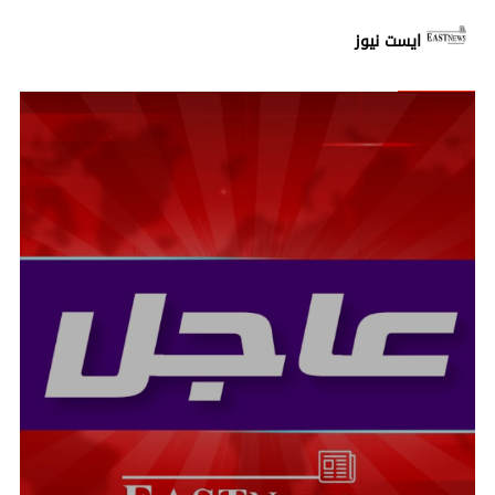
ايست نيوز