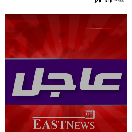
ايست نيوز