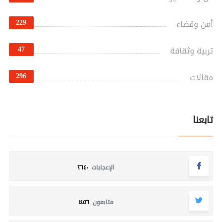
229
أمن وقضاء
47
تربية وثقافة
296
مقالات
تابعنا
الإعجابات
٢٦٤٠
متابعون
١٤٥٦