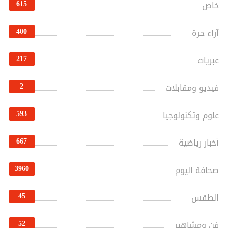
615
خاص
400
آراء حرة
217
عبريات
2
فيديو ومقابلات
593
علوم وتكنولوجيا
667
أخبار رياضية
3960
صحافة اليوم
45
الطقس
52
فن ومشاهير