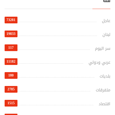
فئة
73281
عاجل
19833
لبنان
117
سر اليوم
11182
عربي ودولي
180
بلديات
2785
متفرقات
1515
اقتصاد