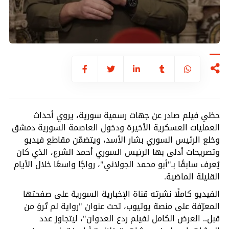
حظي فيلم صادر عن جهات رسمية سورية، يروي أحداث
العمليات العسكرية الأخيرة ودخول العاصمة السورية دمشق
وخلع الرئيس السوري بشار الأسد، ويتضمّن مقاطع فيديو
وتصريحات أدلى بها الرئيس السوري أحمد الشرع، الذي كان
يُعرف سابقًا بـ"أبو محمد الجولاني"، رواجًا واسعًا خلال الأيام
القليلة الماضية.
الفيديو كاملًا نشرته قناة الإخبارية السورية على صفحتها
المعرّفة على منصة يوتيوب، تحت عنوان "رواية لم تُروَ من
قبل.. العرض الكامل لفيلم ردع العدوان"، ليتجاوز عدد