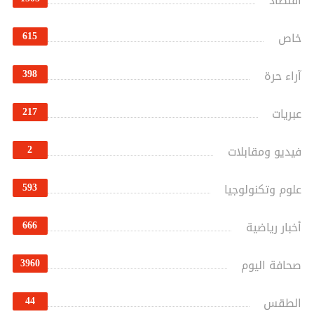
اقتصاد
615
خاص
398
آراء حرة
217
عبريات
2
فيديو ومقابلات
593
علوم وتكنولوجيا
666
أخبار رياضية
3960
صحافة اليوم
44
الطقس