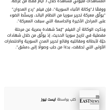
المشاهدات مليوني مشاهدة خلال 3 أيام فقط من عرضه.
ووفقًا لـ"وكالة الأنباء السورية"، فإن فيلم "ردع العدوان"
"يوثّق معركة تحرير سوريا من النظام البائد، ويسلّط الضوء
على المراحل الأخيرة والحاسمة التي سبقت المعركة".
وذكرت الوكالة أن الفيلم "يُعدّ شهادة بصرية عن مرحلة
مفصلية في تاريخ سوريا الحديث، إذ يوثّق من خلال شهادات
حيّة لأبطاله ومقاتليه وقائع تحرير المدن السورية والانتصارات
الأولى التي تحققت، بدءًا من حلب وصولًا إلى دمشق".
كتب بواسطة
ايست نيوز