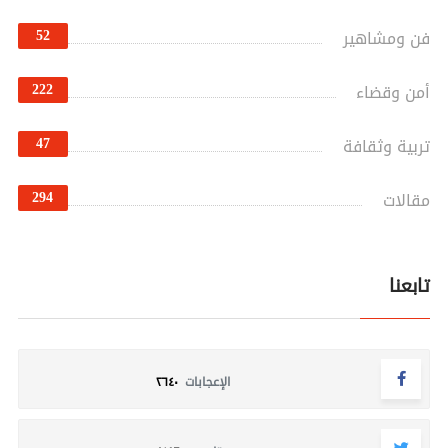
52
فن ومشاهير
222
أمن وقضاء
47
تربية وثقافة
294
مقالات
تابعنا
الإعجابات
٢٦٤٠