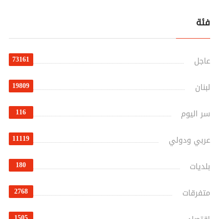
فئة
73161
عاجل
19809
لبنان
116
سر اليوم
11119
عربي ودولي
180
بلديات
2768
متفرقات
1505