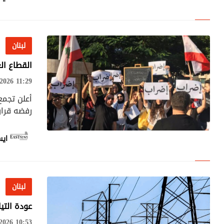
لبنان
دير قانون رأس العين
لبنان
: سنستدعي السفير الإسرائيلي بسبب معاملة ناشطي أسطول الصمود
القطاع الع
026 11:29
أعلن تجمع
رفضه قرار
ايس
لبنان
لبنان
عودة التيا
026 10:53