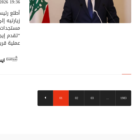
026 19:36
أطلع رئيس
زيارتيه إل
مستجدات ا
لبنان
“تقدم إيج
عملية قريبا
ايس
01
02
03
...
1983