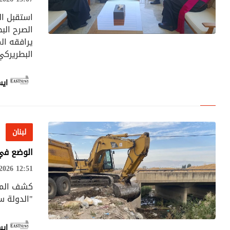
ن قوات اليونيفيل في الغندورية
استقبل ال
الصرح الب
يرافقه الم
ى بلدة حداثا واصابة عامل من التابعية السورية
لبنان
البطريركي
 في صور
ايس
ية: الحرب لم تنته بعد وإذا لجأ العدو إلى المُخادعة في الدبلوماسية سنردّ عليه
لبنان
 علوّ منخفض فوق ضواحي صور
الوضع في م
026 12:51
كشف المدي
قاسمية
"الدولة س
ة نارية على اوتوستراد حبوش - النبطية
ايس