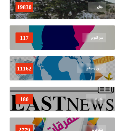
إشكال بين الأهالي وعناصر م
19830
لبنان
غارة اسرائيلية من مسيّرة عل
117
سر اليوم
استمرار عمليات رفع الانقاض
المتحدّث باسم الدفاع الإيران
11162
عربي ودولي
تحليق للطيران المسيّر على
180
بلديات
زحمة سير خانقة على جسر ال
شهيد في غارة استهدفت دراج
2779
متفرقات