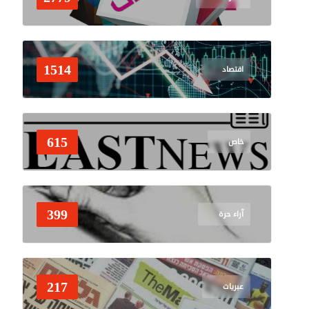
قصف مدفعي عنيف على بلدة 
1514
اقتصاد
وزير الخارجية النيوزيلندي
615
خاص
399
آراء حرة
217
عبريات