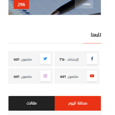
296
مقالات
تابعنا
الإعجابات
٢٦٤٠
متابعون
١٤٥٦
متابعون
١٤٥٦
متابعون
١٤٥٦
صحافة اليوم
مقالات