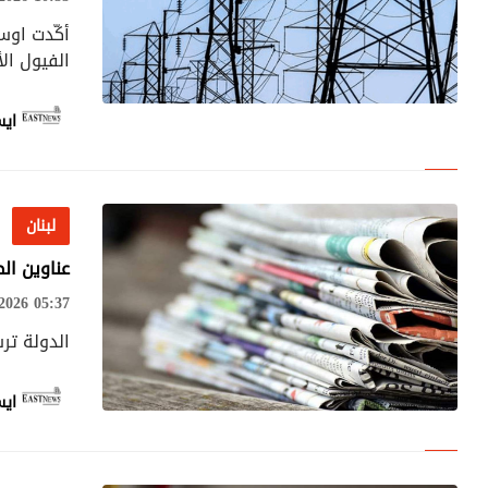
الفيول ال
ايس
لبنان
لبنان
عناوين الصح
026 05:37
الدولة تر
ايس
لبنان