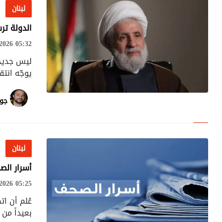
لبنان
الدولة تر
026 05:32
ليس جديدً
يوجّه انت
جوي
لبنان
لبنان
أسرار الصحف
026 05:25
عُلم أن ا
بعيداً من