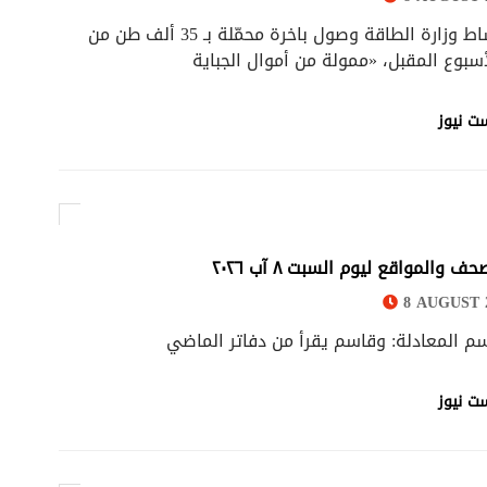
أكّدت اوساط وزارة الطاقة وصول باخرة محمّلة بـ 35 ألف طن من
أسبوع المقبل، «ممولة من أموال الجباية
ت نيوز
ف والمواقع ليوم السبت ٨ آب ٢٠٢٦
8 AUGUST 2
سم المعادلة: وقاسم يقرأ من دفاتر الماضي
ت نيوز