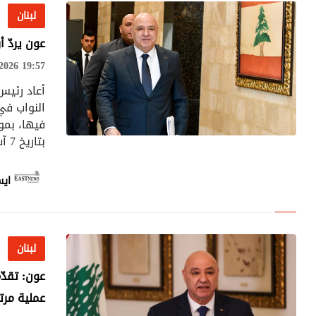
لبنان
عون يردّ أ
026 19:57
أعاد رئيس
النواب في 
بتاريخ 7 آب 2026، مستنداً إلى جملة أسباب دستورية وقانونية
لبنان
ايس
لبنان
عون: تقدّ
عملية مرت