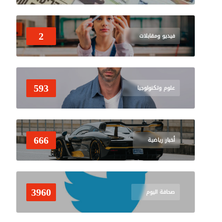
2
فيديو ومقابلات
593
علوم وتكنولوجيا
666
أخبار رياضية
3960
صحافة اليوم