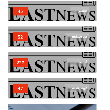
45
الطقس
52
فن ومشاهير
227
أمن وقضاء
47
تربية وثقافة