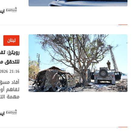
ايس
لبنان
لبنان
رويترز: تف
للتحقق من
026 21:16
أفاد مسؤول
تفاهم أول
مهمة الت
لبنان
ايس