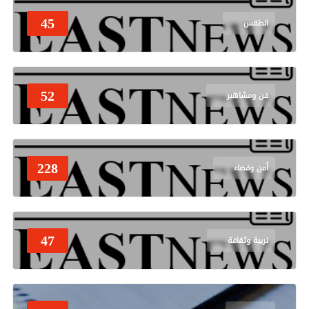
45
الطقس
52
فن ومشاهير
228
أمن وقضاء
47
تربية وثقافة