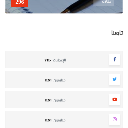
296
مقالات
تابعنا
الإعجابات
٢٦٤٠
متابعون
١٤٥٦
متابعون
١٤٥٦
متابعون
١٤٥٦