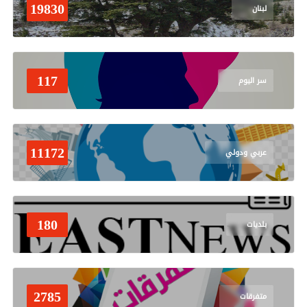
19830
لبنان
117
سر اليوم
11172
عربي ودولي
180
بلديات
2785
متفرقات