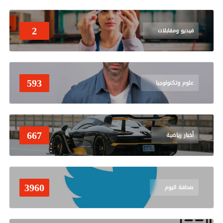
2
فيديو ومقابلات
593
علوم وتكنولوجيا
667
أخبار رياضية
3960
صحافة اليوم