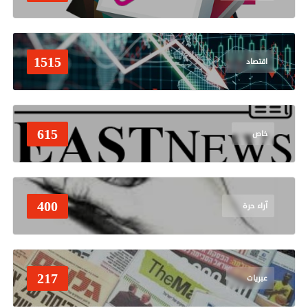
1515
اقتصاد
615
خاص
400
آراء حرة
217
عبريات