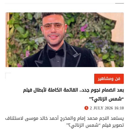
فن ومشاهير
فن ومشاهير
بعد انضمام نجوم جدد.. القائمة الكاملة لأبطال فيلم
“شمس الزناتي٢”
2 JULY 2026 16:10
يستعد النجم محمد إمام والمخرج أحمد خالد موسى لاستئناف
تصوير فيلم “شمس الزناتي٢”