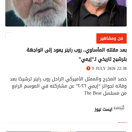
فن ومشاهير
فن ومشاهير
بعد مقتله المأساوي.. روب راينر يعود إلى الواجهة
بترشيح تاريخي لـ”إيمي”
9 JULY 2026 22:38
حصد المخرج والممثل الأميركي الراحل روب راينر ترشيحًا بعد
وفاته لجوائز “إيمي ٢٠٢٦” عن مشاركته في الموسم الرابع
من مسلسل The Bear
ايست نيوز