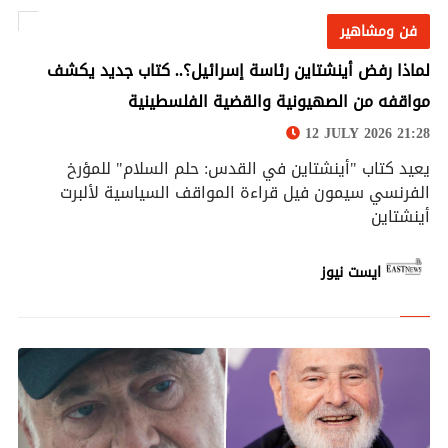
فن ومشاهير
فن ومشاهير
لماذا رفض أينشتاين رئاسة إسرائيل؟.. كتاب جديد يكشف
مواقفه من الصهيونية والقضية الفلسطينية
12 JULY 2026 21:28
يعيد كتاب "أينشتاين في القدس: حلم السلام" للمؤرخ
الفرنسي سيمون فيل قراءة المواقف السياسية لألبرت
أينشتاين
ايست نيوز